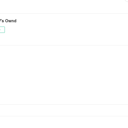
V's Ownd
ー